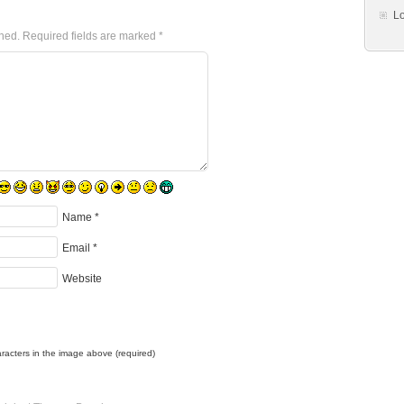
Lo
shed.
Required fields are marked
*
Name
*
Email
*
Website
racters in the image above (required)