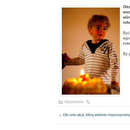
Otr
wsz
wśr
inf
Być
egz
kole
By 
Wydarzenia
←
Oto cele akcji, którą właśnie rozpoczynamy