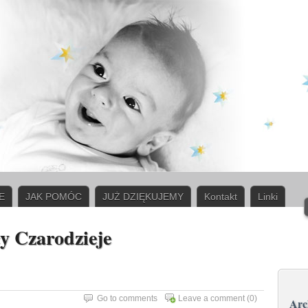
E
JAK POMÓC
JUŻ DZIĘKUJEMY
Kontakt
Linki
y Czarodzieje
Go to comments
Leave a comment
(0)
Ar