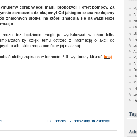
zymujemy coraz więcej maili, propozycji i ofert pomocy. Za
M
ystkie serdecznie dziękujemy! Od jakiegoś czasu rozdajemy
F
ód znajomych ulotkę, na której znajdują się najważniejsze
N
ormacje
.
O
J
 może też będziecie mogli ją wydrukować w choć kilku
F
emplarzach by dzięki temu dotrzeć z informacją o akcji do
jnych osób, które mogą pomóc w jej realizacji.
Ju
Ap
pobrać ulotkę zapisaną w formacie PDF wystarczy kliknąć
tutaj
.
M
F
J
D
M
F
J
D
Tag
!
Liquorocks – zapraszamy do zabawy!
→
Adm