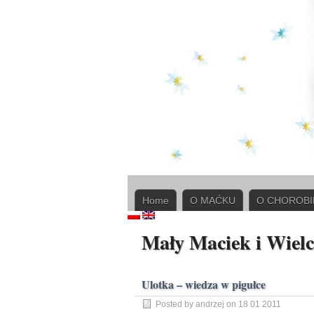
Home
O MAĆKU
O CHOROBI
Mały Maciek i Wielc
Ulotka – wiedza w pigułce
Posted by andrzej on 18 01 2011