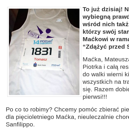
To już dzisiaj! 
wybiegną prawdz
wśród nich takż
którzy swój sta
Maćkowi w rama
“Zdążyć przed S
Maćka, Mateusza
Piotrka i całą r
do walki wierni k
wszystkich na tra
się. Razem dobi
pierwsi!!!
Po co to robimy? Chcemy pomóc zbierać pi
dla pięcioletniego Maćka, nieuleczalnie cho
Sanfilippo.