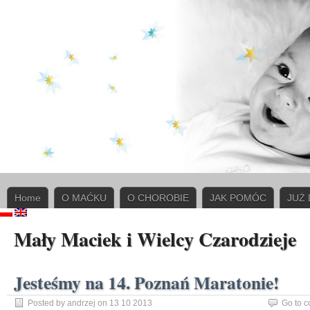
Home
O MAĆKU
O CHOROBIE
JAK POMÓC
JUŻ
Mały Maciek i Wielcy Czarodzieje
Jesteśmy na 14. Poznań Maratonie!
Posted by andrzej on 13 10 2013
Go to 