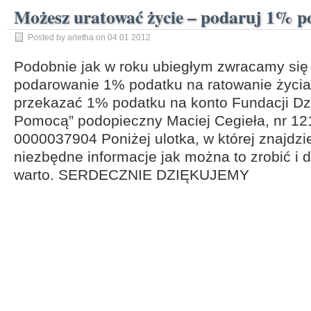
Możesz uratować życie – podaruj 1% p
Posted by arletha on 04 01 2012
Podobnie jak w roku ubiegłym zwracamy się
podarowanie 1% podatku na ratowanie życi
przekazać 1% podatku na konto Fundacji Dz
Pomocą” podopieczny Maciej Cegieła, nr 1
0000037904 Poniżej ulotka, w której znajdzi
niezbędne informacje jak można to zrobić i
warto. SERDECZNIE DZIĘKUJEMY